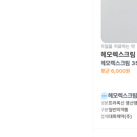
치질을 치료하는 약
헤모렉스크림 
헤모렉스크림 3
평균
6,000원
헤모렉스크림
성분
프라목신 염산염
구분
일반의약품
업체
대화제약(주)