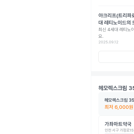
아크리프(트리파로텐
대 레티노이드의 
최신 4세대 레티노이
요.
2025.09.12
헤모렉스크림 3
헤모렉스크림 3
최저
6,000
원
가좌마트약국
인천 서구 가정로15