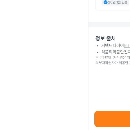
check_circle
26년 1월 인증
정보 출처
커넥트디아이
ht
식품의약품안전
본 콘텐츠의 저작권은 저
외부저작권자가 제공한 