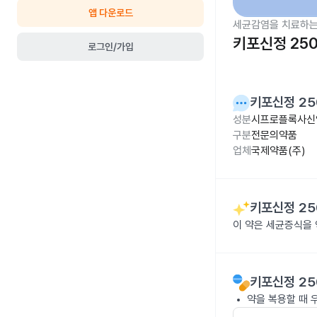
앱 다운로드
세균감염을 치료하는
키포신정 25
로그인/가입
키포신정 25
성분
시프로플록사신염
구분
전문의약품
업체
국제약품(주)
키포신정 25
이 약은 세균증식을
키포신정 25
약을 복용할 때 