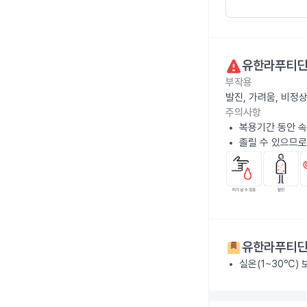
유한라푸티딘
부작용
발진, 가려움, 비정
주의사항
복용기간 동안 속
졸릴 수 있으므로
유한라푸티딘
실온(1~30℃)