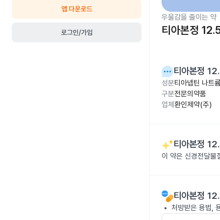
앱 다운로드
우울감을 줄이는 약
티아본정 12.
로그인/가입
티아본정 12
성분
티아넵틴 나트륨 
구분
전문의약품
업체
환인제약(주)
티아본정 12
이 약은 신경전달물
티아본정 12
처방받은 용법, 