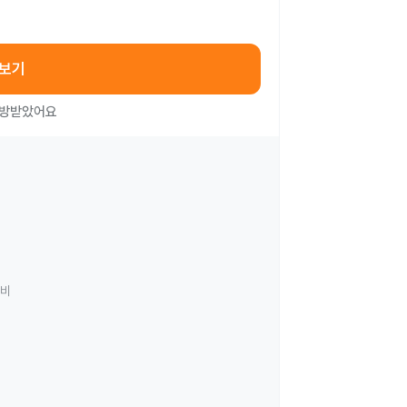
아보기
처방받았어요
료비