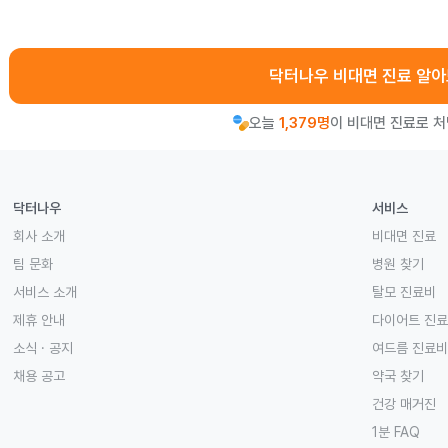
닥터나우 비대면 진료 알
오늘
1,379명
이 비대면 진료로 
닥터나우
서비스
회사 소개
비대면 진료
팀 문화
병원 찾기
서비스 소개
탈모 진료비
제휴 안내
다이어트 진
소식 · 공지
여드름 진료비
채용 공고
약국 찾기
건강 매거진
1분 FAQ