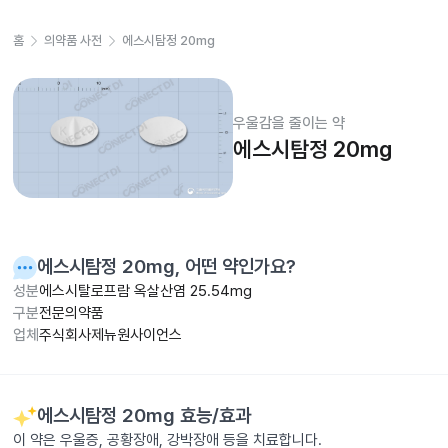
홈
의약품 사전
에스시탐정 20mg
우울감을 줄이는 약
에스시탐정 20mg
에스시탐정 20mg
, 어떤 약인가요?
성분
에스시탈로프람 옥살산염 25.54mg
구분
전문의약품
업체
주식회사제뉴원사이언스
에스시탐정 20mg
효능/효과
이 약은 우울증, 공황장애, 강박장애 등을 치료합니다.