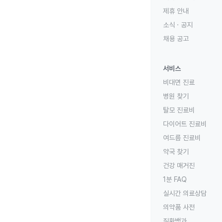
제휴 안내
소식 · 공지
채용 공고
서비스
비대면 진료
병원 찾기
탈모 진료비
다이어트 진료비
여드름 진료비
약국 찾기
건강 매거진
1분 FAQ
실시간 의료상담
의약품 사전
질환백과