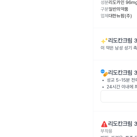
성분
리도카인 96m
구분
일반의약품
업체
대한뉴팜(주)
리도칸크림 3
이 약은 남성 성기 
리도칸크림 3
성교 5~15분 
24시간 이내에 
리도칸크림 3
부작용