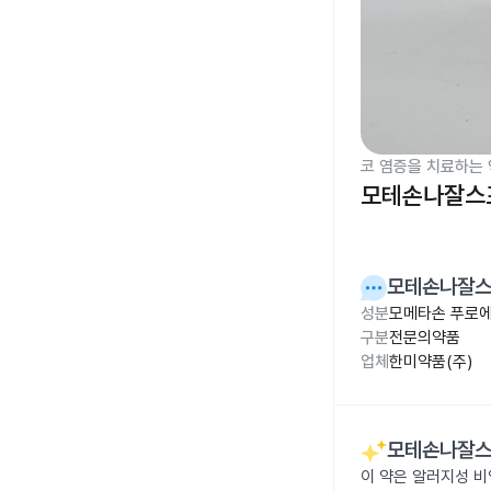
코 염증을 치료하는 
모테손나잘스프
모테손나잘스
성분
모메타손 푸로에
구분
전문의약품
업체
한미약품(주)
모테손나잘스
이 약은 알러지성 비