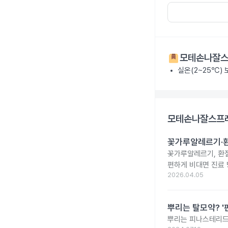
모테손나잘스
실온(2~25℃) 
모테손나잘스프레
꽃가루알레르기·환
꽃가루알레르기, 환절
편하게 비대면 진료 
2026.04.05
뿌리는 탈모약? '핀
뿌리는 피나스테리드,