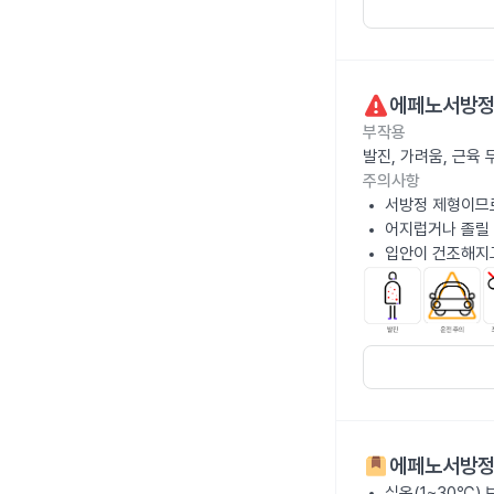
에페노서방정
부작용
발진, 가려움, 근육
주의사항
서방정 제형이므
어지럽거나 졸릴 
입안이 건조해지고
에페노서방정
실온(1~30℃)