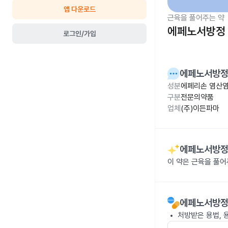
앱 다운로드
근육을 풀어주는 약
에페노서방정 
로그인/가입
에페노서방정
성분
에페리손 염산염
구분
전문의약품
업체
(주)이든파마
에페노서방정
이 약은 근육을 풀
에페노서방정
처방받은 용법, 