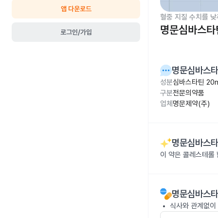
앱 다운로드
혈중 지질 수치를 낮
명문심바스타틴
로그인/가입
명문심바스타
성분
심바스타틴 20
구분
전문의약품
업체
명문제약(주)
명문심바스타
이 약은 콜레스테롤
명문심바스타
식사와 관계없이 