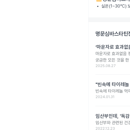
실온(1~30℃)
명문심바스타틴정
‘마운자로 효과없음
마운자로 효과없음 
궁금한 모든 것을 한
2025.08.27
"빈속에 타이레놀
빈속에 타이레놀 먹
2024.01.31
임산부인데, '독감
임산부와 관련된 건강
2022.12.23