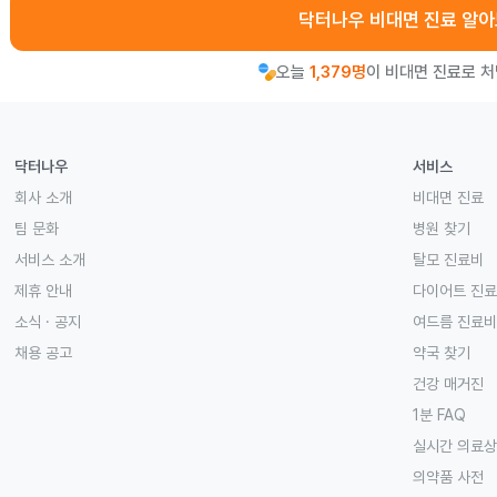
닥터나우 비대면 진료 알
오늘
1,379명
이 비대면 진료로 
닥터나우
서비스
회사 소개
비대면 진료
팀 문화
병원 찾기
서비스 소개
탈모 진료비
제휴 안내
다이어트 진
소식 · 공지
여드름 진료비
채용 공고
약국 찾기
건강 매거진
1분 FAQ
실시간 의료
의약품 사전