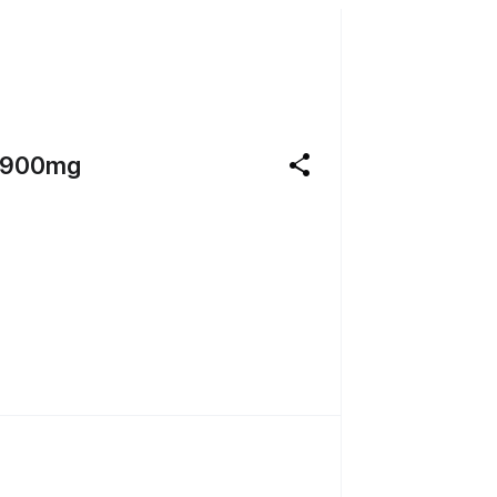
share
900mg