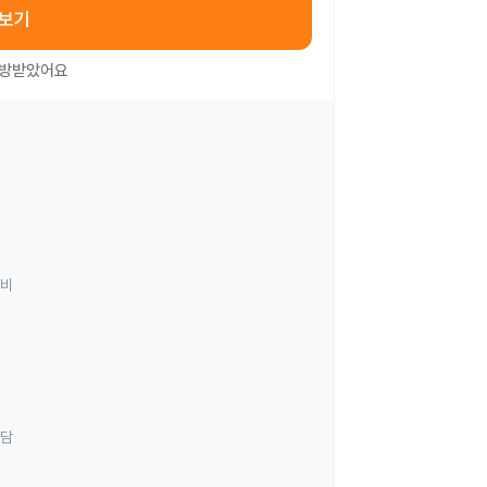
아보기
처방받았어요
료비
상담