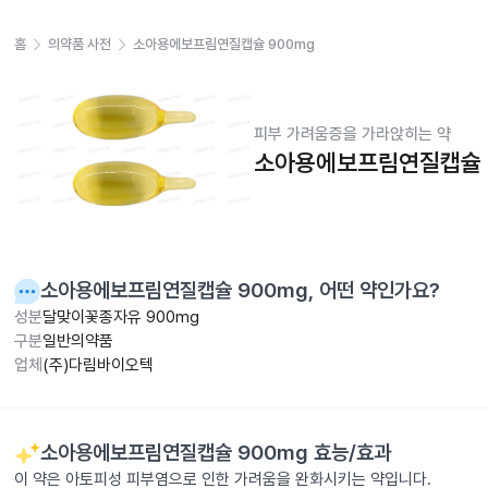
홈
의약품 사전
소아용에보프림연질캡슐 900mg
피부 가려움증을 가라앉히는 약
소아용에보프림연질캡슐 
소아용에보프림연질캡슐 900mg
, 어떤 약인가요?
성분
달맞이꽃종자유 900mg
구분
일반의약품
업체
(주)다림바이오텍
소아용에보프림연질캡슐 900mg
효능/효과
이 약은 아토피성 피부염으로 인한 가려움을 완화시키는 약입니다.