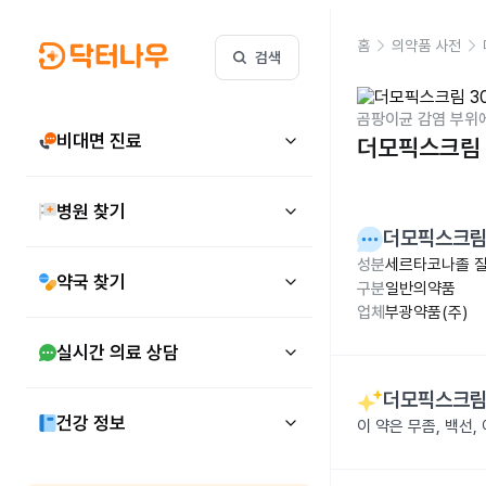
홈
의약품 사전
검색
곰팡이균 감염 부위
비대면 진료
더모픽스크림 
병원 찾기
더모픽스크림
성분
세르타코나졸 질
약국 찾기
구분
일반의약품
업체
부광약품(주)
실시간 의료 상담
더모픽스크림
건강 정보
이 약은 무좀, 백선