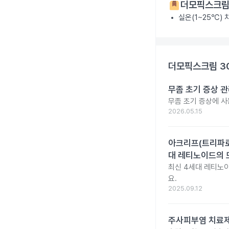
더모픽스크림
실온(1~25℃)
더모픽스크림 3
무좀 초기 증상 관
무좀 초기 증상에 사
2026.05.15
아크리프(트리파로텐
대 레티노이드의 
최신 4세대 레티노이
요.
2025.09.12
주사피부염 치료제 