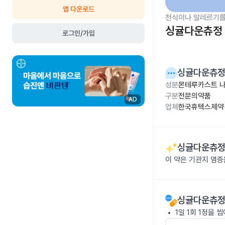
앱 다운로드
천식이나 알레르기를
싱귤다운츄정 
로그인/가입
싱귤다운츄정
성분
몬테루카스트 나트
구분
전문의약품
AD
업체
한국휴텍스제약(
싱귤다운츄정
이 약은 기관지 염증
싱귤다운츄정
1일 1회 1정을 