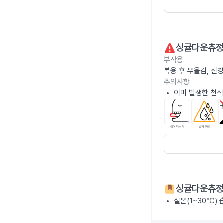
싱귤다운츄정
부작용
복용 후 우울감, 신
주의사항
이미 발생한 천식
싱귤다운츄정
실온(1~30℃)