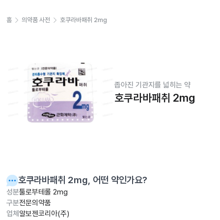
홈
의약품 사전
호쿠라바패취 2mg
좁아진 기관지를 넓히는 약
호쿠라바패취 2mg
호쿠라바패취 2mg
, 어떤 약인가요?
성분
툴로부테롤 2mg
구분
전문의약품
업체
알보젠코리아(주)