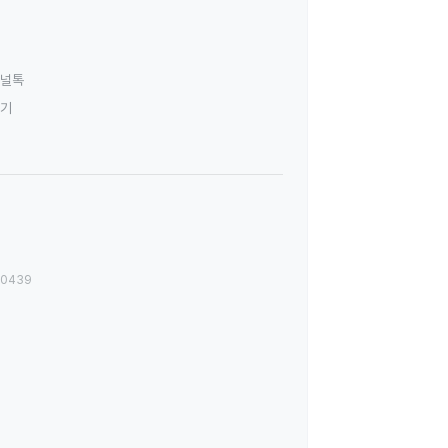
널톡
하기
00439