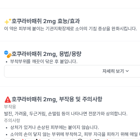
호쿠라바패취 2mg
효능/효과
이 약은 피부에 붙이는 기관지확장제로 소아의 기침 증상을 완화시킵니다.
호쿠라바패취 2mg
, 용법/용량
부착부위를 깨끗이 닦은 후 붙입니다.
keyboard_arrow_down
자세히 보기
호쿠라바패취 2mg
, 부작용 및 주의사항
부작용
발진, 가려움, 두근거림, 손떨림 등이 나타나면 전문가와 상의합니다.
주의사항
상처가 있거나 손상된 피부에는 붙이지 않습니다.
소아의 손이 닿지 않는 부위에 부착하고, 피부 자극을 피하기 위해 매일