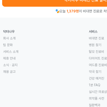
닥터나우 비대면 진료 알
오늘
1,379명
이 비대면 진료로 
닥터나우
서비스
회사 소개
비대면 진료
팀 문화
병원 찾기
서비스 소개
탈모 진료비
제휴 안내
다이어트 진
소식 · 공지
여드름 진료비
채용 공고
약국 찾기
건강 매거진
1분 FAQ
실시간 의료
의약품 사전
질환백과