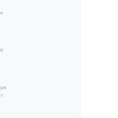
료비
상담
널톡
하기