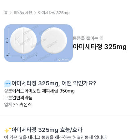
홈
의약품 사전
아미세타정 325mg
통증을 줄이는 약
아미세타정 325mg
아미세타정 325mg
, 어떤 약인가요?
성분
아세트아미노펜 제피세립 350mg
구분
일반의약품
업체
(주)휴온스
아미세타정 325mg
효능/효과
이 약은 열을 내리고 통증을 해소하는 해열진통제 입니다.