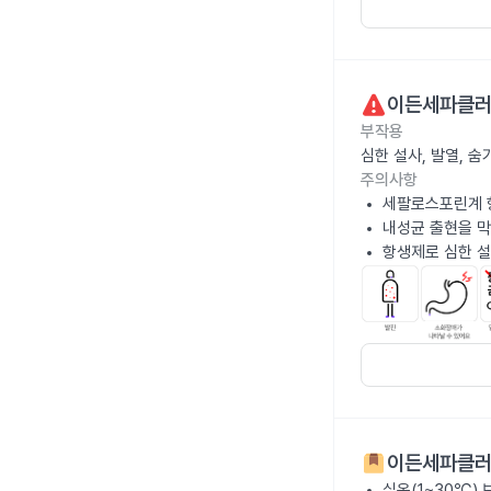
이든세파클러
부작용
심한 설사, 발열, 
주의사항
세팔로스포린계 
내성균 출현을 막
항생제로 심한 설
이든세파클러
실온(1~30℃)