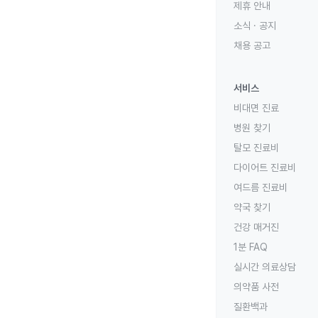
제휴 안내
소식 · 공지
채용 공고
서비스
비대면 진료
병원 찾기
탈모 진료비
다이어트 진료비
여드름 진료비
약국 찾기
건강 매거진
1분 FAQ
실시간 의료상담
의약품 사전
질환백과