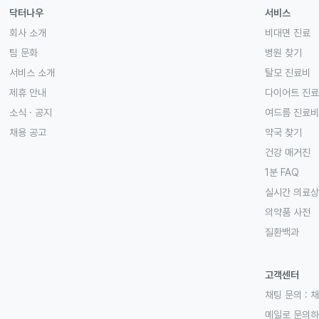
닥터나우
서비스
회사 소개
비대면 진료
팀 문화
병원 찾기
서비스 소개
탈모 진료비
제휴 안내
다이어트 진
소식 · 공지
여드름 진료비
채용 공고
약국 찾기
건강 매거진
1분 FAQ
실시간 의료
의약품 사전
질환백과
고객센터
채팅 문의 :
채
메일로 문의