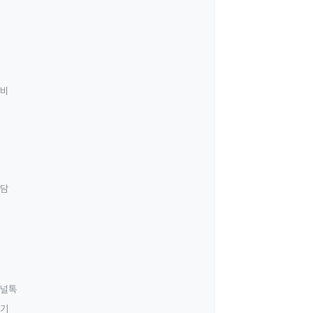
료비
상담
널톡
하기