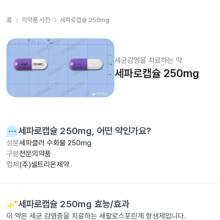
홈
의약품 사전
세파로캡슐 250mg
세균감염을 치료하는 약
세파로캡슐 250mg
세파로캡슐 250mg
, 어떤 약인가요?
성분
세파클러 수화물 250mg
구분
전문의약품
업체
(주)셀트리온제약
세파로캡슐 250mg
효능/효과
이 약은 세균 감염증을 치료하는 세팔로스포린계 항생제입니다.