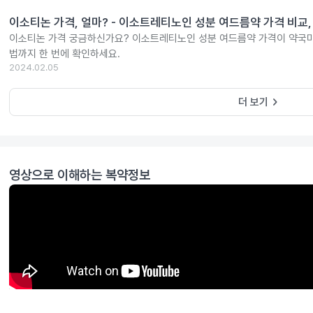
이소티논 가격, 얼마? - 이소트레티노인 성분 여드름약 가격 비교,
이소티논 가격 궁금하신가요? 이소트레티노인 성분 여드름약 가격이 약국마
법까지 한 번에 확인하세요.
2024.02.05
keyboard_arrow_right
더 보기
영상으로 이해하는 복약정보