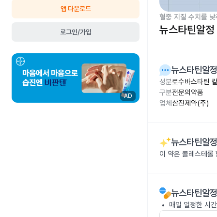
앱 다운로드
혈중 지질 수치를 낮
뉴스타틴알정 
로그인/가입
뉴스타틴알정
성분
로수바스타틴 칼슘
구분
전문의약품
AD
업체
삼진제약(주)
뉴스타틴알정
이 약은 콜레스테롤
뉴스타틴알정
매일 일정한 시간