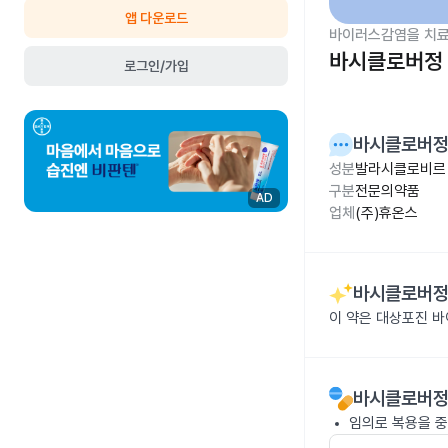
앱 다운로드
바이러스감염을 치료
바시클로버정 
로그인/가입
바시클로버정
성분
발라시클로비르 
구분
전문의약품
AD
업체
(주)휴온스
바시클로버정
이 약은 대상포진 
바시클로버정
임의로 복용을 중