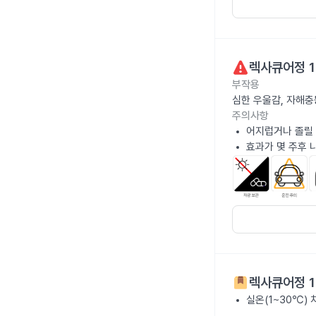
렉사큐어정 1
부작용
심한 우울감, 자해충
주의사항
어지럽거나 졸릴 
효과가 몇 주후 
렉사큐어정 1
실온(1~30℃)