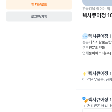
앱 다운로드
우울감을 줄이는 약
렉사큐어정 1
로그인/가입
렉사큐어정 1
성분
에스시탈로프람 
구분
전문의약품
업체
동아에스티(주)
렉사큐어정 1
이 약은 우울증, 공
렉사큐어정 1
처방받은 용법, 