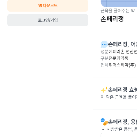
앱 다운로드
근육을 풀어주는 약
손페리정
로그인/가입
손페리정
, 
성분
에페리손 염산염
구분
전문의약품
업체
위더스제약(주)
손페리정
효능
이 약은 근육을 풀
손페리정
, 
처방받은 용법, 