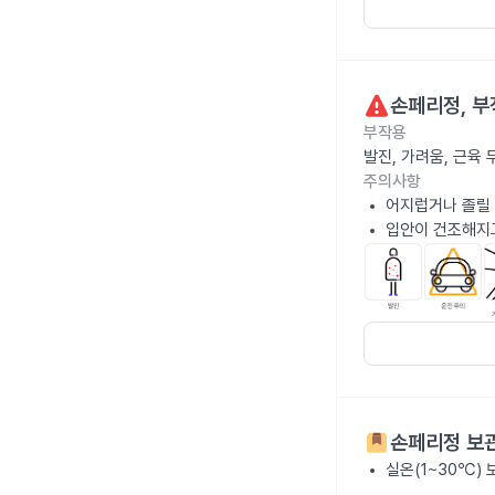
손페리정
, 
부작용
발진, 가려움, 근육
주의사항
어지럽거나 졸릴 
입안이 건조해지고
손페리정
보관
실온(1~30℃)