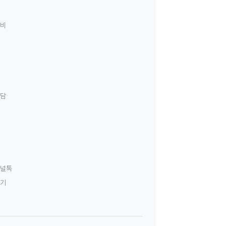
료비
상담
널톡
하기