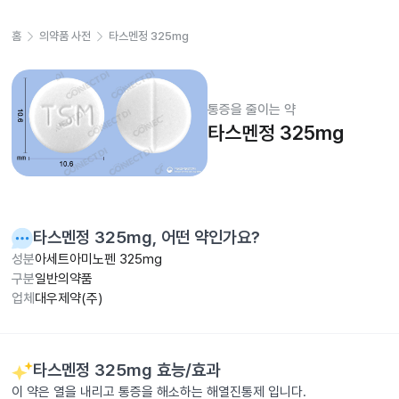
홈
의약품 사전
타스멘정 325mg
통증을 줄이는 약
타스멘정 325mg
타스멘정 325mg
, 어떤 약인가요?
성분
아세트아미노펜 325mg
구분
일반의약품
업체
대우제약(주)
타스멘정 325mg
효능/효과
이 약은 열을 내리고 통증을 해소하는 해열진통제 입니다.