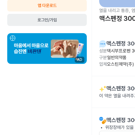
앱 다운로드
열을 내리고 통증, 
맥스펜정 30
로그인/가입
맥스펜정 30
성분
덱시부프로펜 3
구분
일반의약품
AD
업체
오스틴제약(주)
맥스펜정 30
이 약은 열을 내려
맥스펜정 30
위장장애가 있을 