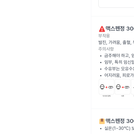
맥스펜정 30
부작용
발진, 가려움, 출혈
주의사항
금주해야 하고, 
임부, 특히 임신
수유부는 모유수
어지러움, 피로가
맥스펜정 30
실온(1~30℃)