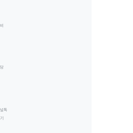
료비
상담
널톡
하기