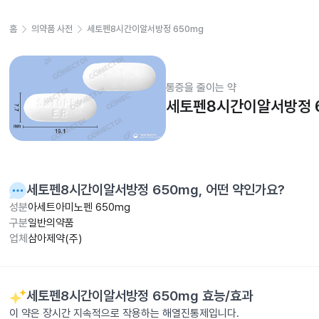
홈
의약품 사전
세토펜8시간이알서방정 650mg
통증을 줄이는 약
세토펜8시간이알서방정 
세토펜8시간이알서방정 650mg
, 어떤 약인가요?
성분
아세트아미노펜 650mg
구분
일반의약품
업체
삼아제약(주)
세토펜8시간이알서방정 650mg
효능/효과
이 약은 장시간 지속적으로 작용하는 해열진통제입니다.