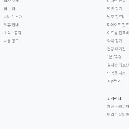
회사 소개
비대면 진료
팀 문화
병원 찾기
서비스 소개
탈모 진료비
제휴 안내
다이어트 진
소식 · 공지
여드름 진료비
채용 공고
약국 찾기
건강 매거진
1분 FAQ
실시간 의료
의약품 사전
질환백과
고객센터
채팅 문의 :
채
메일로 문의