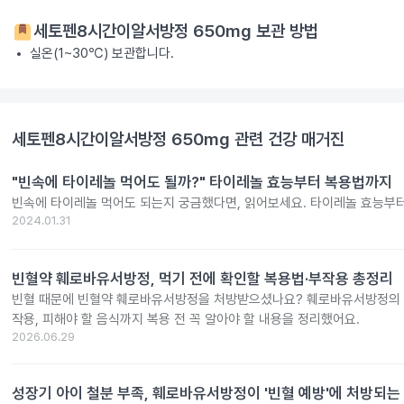
세토펜8시간이알서방정 650mg
보관 방법
실온(1~30℃) 보관합니다.
세토펜8시간이알서방정 650mg
관련 건강 매거진
"빈속에 타이레놀 먹어도 될까?" 타이레놀 효능부터 복용법까지
빈속에 타이레놀 먹어도 되는지 궁금했다면, 읽어보세요. 타이레놀 효능부
2024.01.31
빈혈약 훼로바유서방정, 먹기 전에 확인할 복용법·부작용 총정리
빈혈 때문에 빈혈약 훼로바유서방정을 처방받으셨나요? 훼로바유서방정의 효
작용, 피해야 할 음식까지 복용 전 꼭 알아야 할 내용을 정리했어요.
2026.06.29
성장기 아이 철분 부족, 훼로바유서방정이 '빈혈 예방'에 처방되는