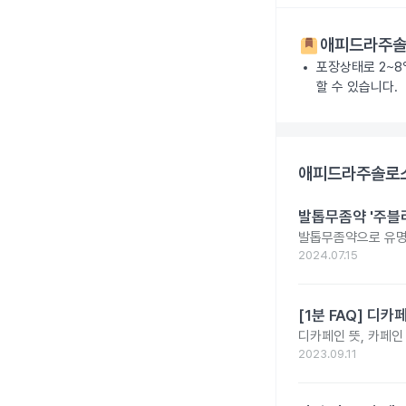
애피드라주솔로
포장상태로 2~8
할 수 있습니다.
애피드라주솔로스타
발톱무좀약 '주블리
발톱무좀약으로 유명
2024.07.15
[1분 FAQ] 디
디카페인 뜻, 카페인
2023.09.11