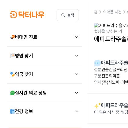
홈
의약품 사전
검색
혈당을 낮추는 약
비대면 진료
애피드라주솔로
병원 찾기
애피드라주솔로
성분
인슐린글루리신 
약국 찾기
구분
전문의약품
업체
(주)사노피-아
실시간 의료 상담
애피드라주솔로
건강 정보
이 약은 식사 중 혈