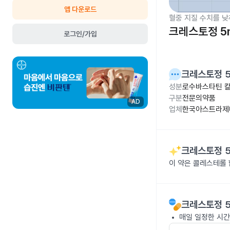
앱 다운로드
혈중 지질 수치를 낮
크레스토정 5
로그인/가입
크레스토정 
성분
로수바스타틴 칼슘
구분
전문의약품
AD
업체
한국아스트라제
크레스토정 
이 약은 콜레스테롤
크레스토정 
매일 일정한 시간