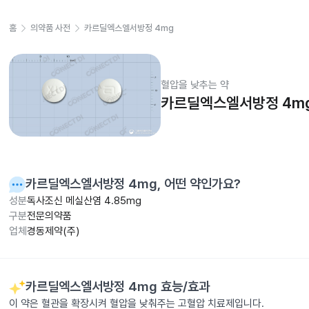
홈
의약품 사전
카르딜엑스엘서방정 4mg
혈압을 낮추는 약
카르딜엑스엘서방정 4m
카르딜엑스엘서방정 4mg
, 어떤 약인가요?
성분
독사조신 메실산염 4.85mg
구분
전문의약품
업체
경동제약(주)
카르딜엑스엘서방정 4mg
효능/효과
이 약은 혈관을 확장시켜 혈압을 낮춰주는 고혈압 치료제입니다.