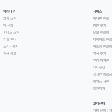
닥터나우
서비스
회사 소개
비대면 진료
팀 문화
병원 찾기
서비스 소개
탈모 진료비
제휴 안내
다이어트 진
소식 · 공지
여드름 진료비
채용 공고
약국 찾기
건강 매거진
1분 FAQ
실시간 의료
의약품 사전
질환백과
고객센터
채팅 문의 :
채