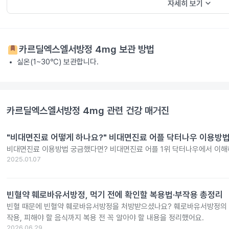
keyboard_arrow_down
자세히 보기
카르딜엑스엘서방정 4mg
보관 방법
실온(1~30℃) 보관합니다.
카르딜엑스엘서방정 4mg
관련 건강 매거진
"비대면진료 어떻게 하나요?" 비대면진료 어플 닥터나우 이용방법
비대면진료 이용방법 궁금했다면? 비대면진료 어플 1위 닥터나우에서 이해
2025.01.07
빈혈약 훼로바유서방정, 먹기 전에 확인할 복용법·부작용 총정리
빈혈 때문에 빈혈약 훼로바유서방정을 처방받으셨나요? 훼로바유서방정의 효
작용, 피해야 할 음식까지 복용 전 꼭 알아야 할 내용을 정리했어요.
2026.06.29