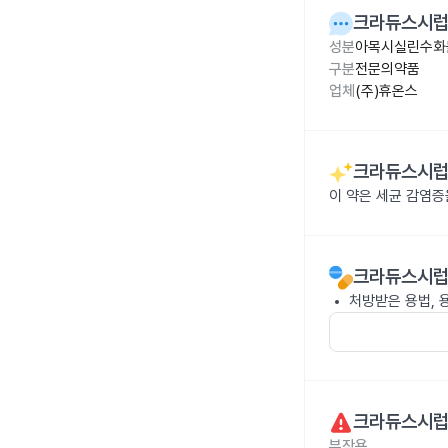
크라듀스시럽 
성분
아목시실린수화물 
구분
전문의약품
업체
(주)휴온스
크라듀스시럽 
이 약은 세균 감염
크라듀스시럽 
처방받은 용법, 
크라듀스시럽 
부작용