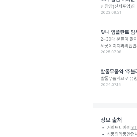
신장암(신세포암)의 
2023.09.21
앞니 임플란트 임
2~30대 분들이 많
세굿데이치과의원만의
2025.07.08
발톱무좀약 '주블리
발톱무좀약으로 유명
2024.07.15
정보 출처
커넥트디아이
ht
식품의약품안전