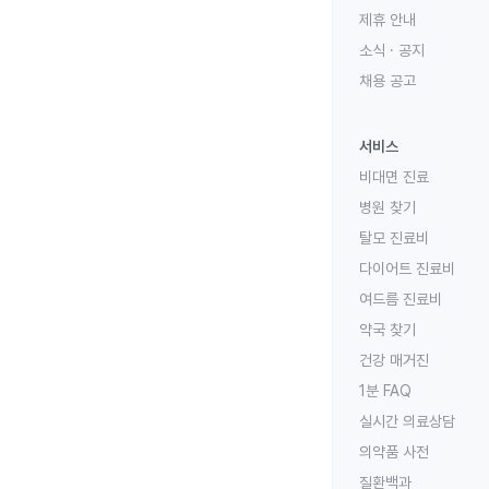
제휴 안내
소식 · 공지
채용 공고
서비스
비대면 진료
병원 찾기
탈모 진료비
다이어트 진료비
여드름 진료비
약국 찾기
건강 매거진
1분 FAQ
실시간 의료상담
의약품 사전
질환백과