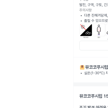
발진, 구역, 구토,
주의사항
다른 진해거담제,
졸릴 수 있으므로
뮤코코푸시럽 
실온(1-30℃) 
뮤코코푸시럽 1
조기 발견 어려운 