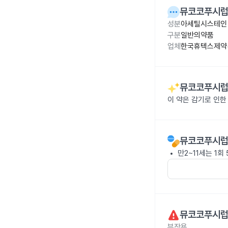
뮤코코푸시럽 
성분
아세틸시스테인 
구분
일반의약품
업체
한국휴텍스제약(
뮤코코푸시럽 
이 약은 감기로 인한
뮤코코푸시럽 
만2~11세는 1회 
뮤코코푸시럽 
부작용