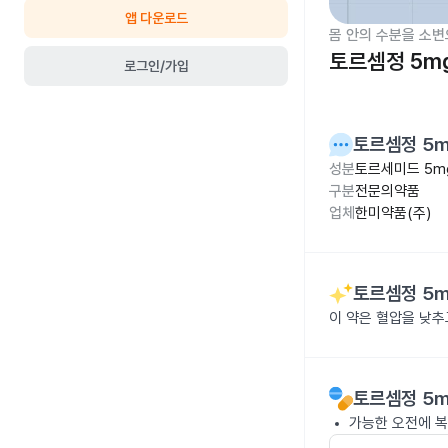
앱 다운로드
몸 안의 수분을 소변
토르셈정 5m
로그인/가입
토르셈정 5
성분
토르세미드 5m
구분
전문의약품
업체
한미약품(주)
토르셈정 5
이 약은 혈압을 낮
토르셈정 5
가능한 오전에 복