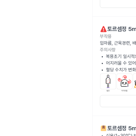
토르셈정 5
부작용
입마름, 근육경련, 
주의사항
복용초기 일시적으
어지러울 수 있어
혈당 수치가 변화
토르셈정 5
실온(1~30℃)