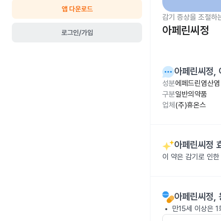
앱 다운로드
감기 증상을 조절하
아페린씨정
로그인/가입
아페린씨정
,
성분
에페드린염산염 
구분
일반의약품
업체
(주)휴온스
아페린씨정
이 약은 감기로 인한
아페린씨정
,
만15세 이상은 1