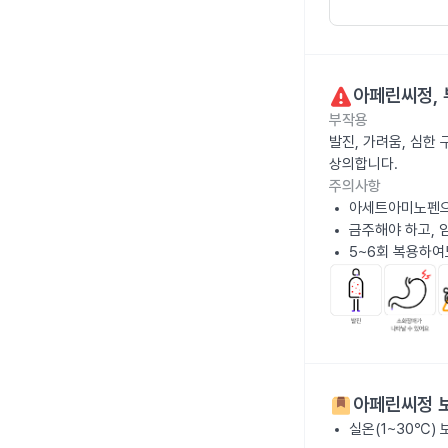
아페린씨정
,
부작용
발진, 가려움, 심한 
상의합니다.
주의사항
아세트아미노펜으로
금주해야 하고, 
5~6회 복용하여
아페린씨정
보
실온(1~30℃)