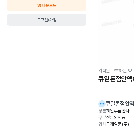
앱 다운로드
로그인/가입
각막을 보호하는 약
큐알론점안액0.
큐알론점안액0
성분
히알루론산나트륨
구분
전문의약품
업체
국제약품(주)