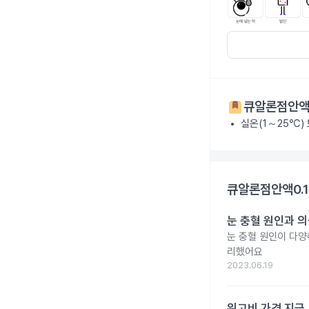
큐알론점안액0
실온(1～25℃)
큐알론점안액0.1
눈 충혈 원인과 의
눈 충혈 원인이 다양
리했어요
2023.06.19
위고비 가격 지금 