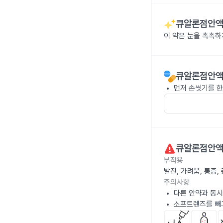
큐알론점안액0
이 약은 눈을 촉촉하
큐알론점안액0
먼저 손씻기를 한
큐알론점안액0
부작용
발진, 가려움, 통증
주의사항
다른 안약과 동시
소프트렌즈를 빼고