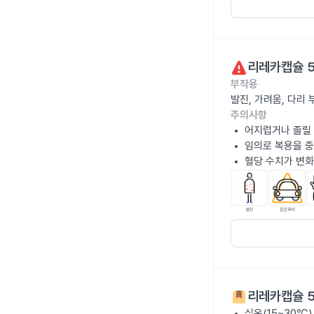
리레카캡슐 
부작용
발진, 가려움, 다리
주의사항
어지럽거나 졸릴 
임의로 복용을 중
혈당 수치가 변화
리레카캡슐 
실온(15~30℃