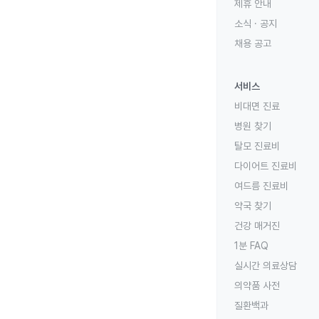
제휴 안내
소식 · 공지
채용 공고
서비스
비대면 진료
병원 찾기
탈모 진료비
다이어트 진료비
여드름 진료비
약국 찾기
건강 매거진
1분 FAQ
실시간 의료상담
의약품 사전
질환백과