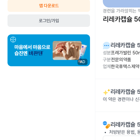
앱 다운로드
경련을 가라앉히는 
리레카캡슐 5
로그인/가입
리레카캡슐 
성분
프레가발린 50
구분
전문의약품
AD
업체
한국휴텍스제약(
리레카캡슐 
이 약은 경련이나 
리레카캡슐 
처방받은 용법, 