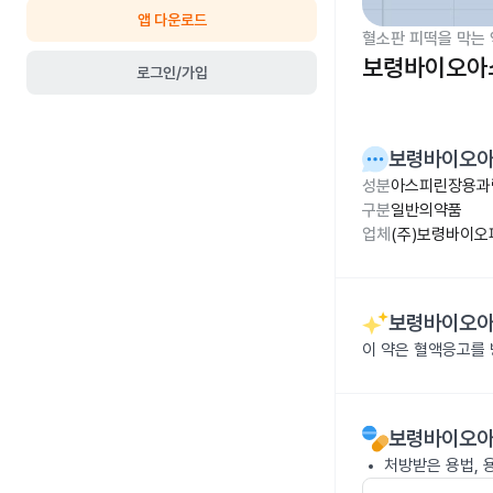
앱 다운로드
혈소판 피떡을 막는 
보령바이오아스
로그인/가입
보령바이오아
성분
아스피린장용과립 
구분
일반의약품
업체
(주)보령바이오
보령바이오아
이 약은 혈액응고를 
보령바이오아
처방받은 용법, 