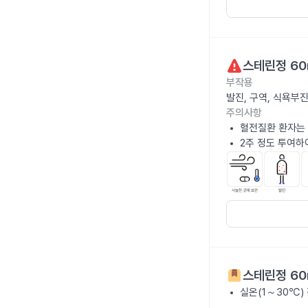
스테린정 60
부작용
발진, 구역, 식욕부
주의사항
혈전질환 환자는 
2주 정도 투여하
스테린정 60
실온(1～30℃)