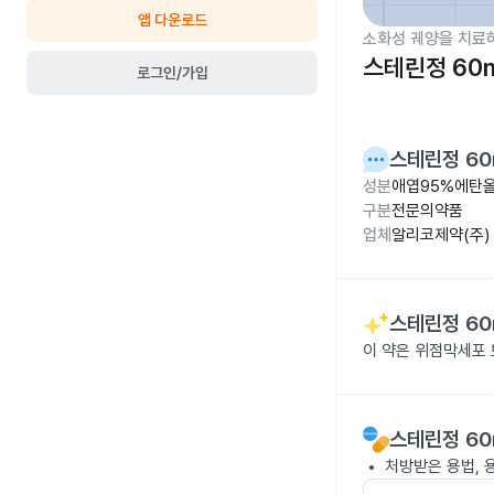
앱 다운로드
소화성 궤양을 치료
스테린정 60
로그인/가입
스테린정 60
성분
애엽95%에탄올
구분
전문의약품
업체
알리코제약(주)
스테린정 60
이 약은 위점막세포 
스테린정 60
처방받은 용법, 