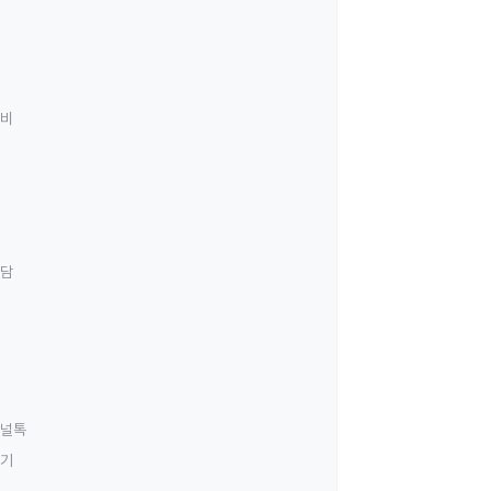
료비
상담
널톡
하기