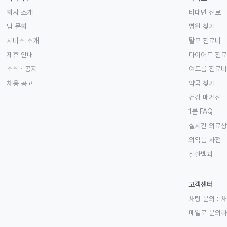
회사 소개
비대면 진료
팀 문화
병원 찾기
서비스 소개
탈모 진료비
제휴 안내
다이어트 진
소식 · 공지
여드름 진료비
채용 공고
약국 찾기
건강 매거진
1분 FAQ
실시간 의료
의약품 사전
질환백과
고객센터
채팅 문의 :
채
메일로 문의