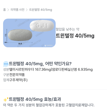
홈
의약품 사전
트윈텔정 40/5mg
혈압을 낮추는 약
트윈텔정 40/5mg
트윈텔정 40/5mg
, 어떤 약인가요?
성분
텔미사르탄파우더 167.36mg|암로디핀베실산염 6.935mg
구분
전문의약품
업체
구주제약(주)
트윈텔정 40/5mg
효능/효과
이 약은 두 가지 성분의 혈압강하제가 포함된 고혈압치료제입니다.