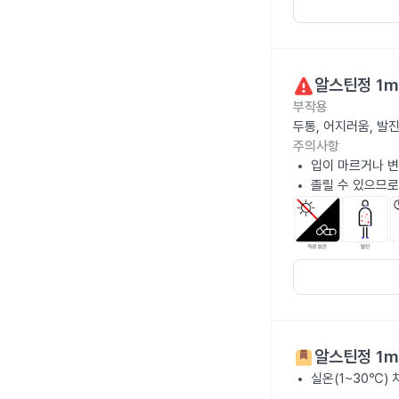
알스틴정 1m
부작용
두통, 어지러움, 발
주의사항
입이 마르거나 변
졸릴 수 있으므로
알스틴정 1m
실온(1~30℃)