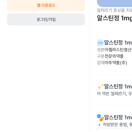
앱 다운로드
알레르기 증상을 치
알스틴정 1m
로그인/가입
알스틴정 1m
성분
아젤라스틴염산염
구분
전문의약품
업체
아주약품(주)
알스틴정 1m
이 약은 알레르기, 
알스틴정 1m
처방받은 용법, 