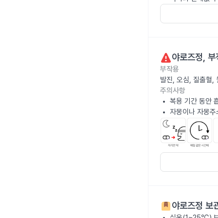
야로즈정
, 
부작용
발진, 오심, 질출혈
주의사항
복용 기간 동안 
자몽이나 자몽주
야로즈정
보관
실온(1~25℃)