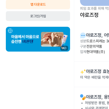
앱 다운로드
피임 효과를 위해 먹
야로즈정
로그인/가입
야로즈정
, 
성분
드로스피레논 3
구분
전문의약품
AD
업체
현대약품(주)
야로즈정
효능
이 약은 배란을 억제
야로즈정
, 
처방받은 용법, 
식사와 관계없이 