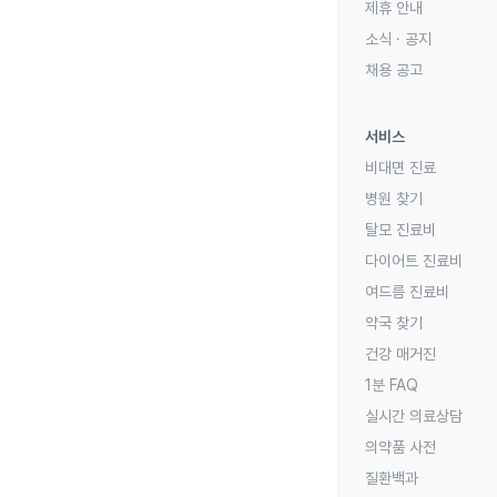
제휴 안내
소식 · 공지
채용 공고
서비스
비대면 진료
병원 찾기
탈모 진료비
다이어트 진료비
여드름 진료비
약국 찾기
건강 매거진
1분 FAQ
실시간 의료상담
의약품 사전
질환백과