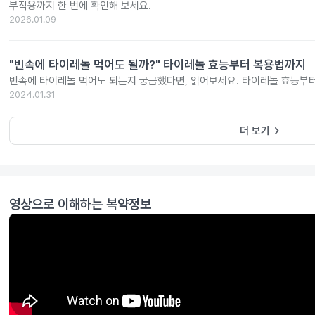
부작용까지 한 번에 확인해 보세요.
2026.01.09
"빈속에 타이레놀 먹어도 될까?" 타이레놀 효능부터 복용법까지
빈속에 타이레놀 먹어도 되는지 궁금했다면, 읽어보세요. 타이레놀 효능부
2024.01.31
keyboard_arrow_right
더 보기
영상으로 이해하는 복약정보