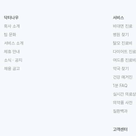
닥터나우
서비스
회사 소개
비대면 진료
팀 문화
병원 찾기
서비스 소개
탈모 진료비
제휴 안내
다이어트 진
소식 · 공지
여드름 진료비
채용 공고
약국 찾기
건강 매거진
1분 FAQ
실시간 의료
의약품 사전
질환백과
고객센터