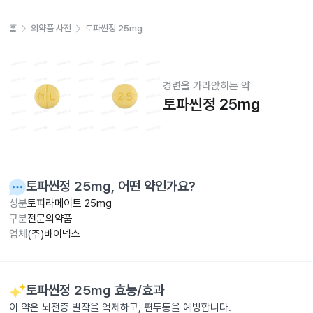
홈
의약품 사전
토파씬정 25mg
경련을 가라앉히는 약
토파씬정 25mg
토파씬정 25mg
, 어떤 약인가요?
성분
토피라메이트 25mg
구분
전문의약품
업체
(주)바이넥스
토파씬정 25mg
효능/효과
이 약은 뇌전증 발작을 억제하고, 편두통을 예방합니다.