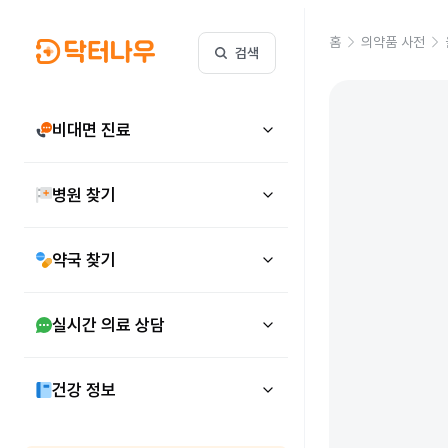
홈
의약품 사전
검색
비대면 진료
병원 찾기
약국 찾기
실시간 의료 상담
건강 정보