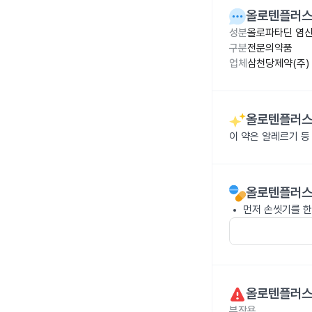
올로텐플러스
성분
올로파타딘 염산염
구분
전문의약품
업체
삼천당제약(주)
올로텐플러스
이 약은 알레르기 등
올로텐플러스
먼저 손씻기를 한
올로텐플러스
부작용