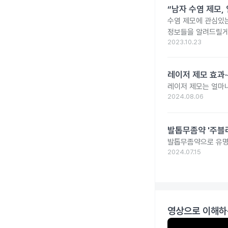
“남자 수염 제모,
수염 제모에 관심있는
정보들을 알려드릴게
2023.10.23
레이저 제모 효과·
레이저 제모는 얼마나
2024.08.06
발톱무좀약 '주블리
발톱무좀약으로 유명
2024.07.15
영상으로 이해하