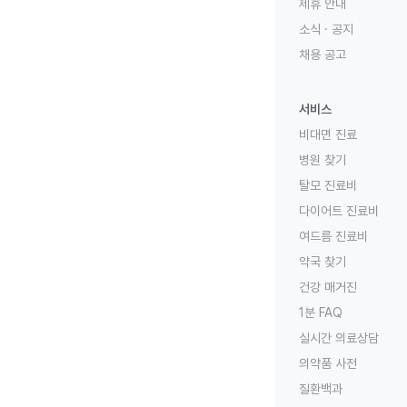
제휴 안내
소식 · 공지
채용 공고
서비스
비대면 진료
병원 찾기
탈모 진료비
다이어트 진료비
여드름 진료비
약국 찾기
건강 매거진
1분 FAQ
실시간 의료상담
의약품 사전
질환백과