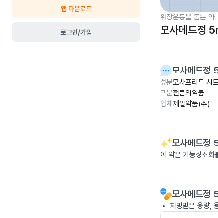
앱 다운로드
위장운동을 돕는 약
모사메드정 5
로그인/가입
모사메드정 
성분
모사프리드 시트
구분
전문의약품
업체
제일약품(주)
모사메드정 
이 약은 기능성소화
모사메드정 
처방받은 용량, 