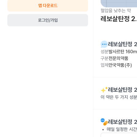
앱 다운로드
혈압을 낮추는 약
레보살탄정 2.
로그인/가입
레보살탄정 2
성분
발사르탄 160m
구분
전문의약품
업체
안국약품(주)
레보살탄정 2
이 약은 두 가지 
레보살탄정 2
매일 일정한 시간