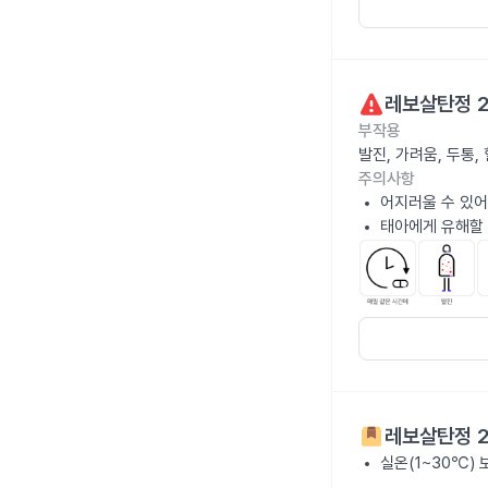
레보살탄정 2
부작용
발진, 가려움, 두통
주의사항
어지러울 수 있어
태아에게 유해할 
레보살탄정 2
실온(1~30℃)