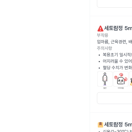
세토람정 5
부작용
입마름, 근육경련, 
주의사항
복용초기 일시적으
어지러울 수 있어
혈당 수치가 변화
세토람정 5
실온(1~30℃)