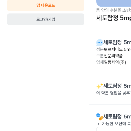
앱 다운로드
몸 안의 수분을 소변
세토람정 5m
로그인/가입
세토람정 5
성분
토르세미드 5m
구분
전문의약품
업체
일동제약(주)
세토람정 5
이 약은 혈압을 낮
세토람정 5
가능한 오전에 복