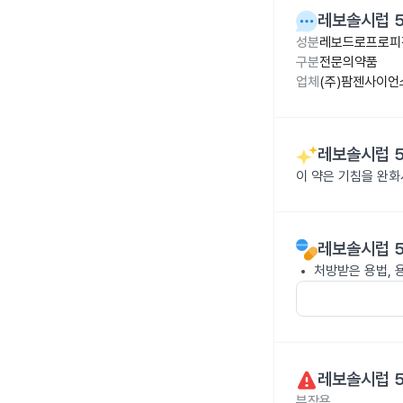
레보솔시럽 5
성분
레보드로프로피진
구분
전문의약품
업체
(주)팜젠사이언
레보솔시럽 5
이 약은 기침을 완화
레보솔시럽 5
처방받은 용법, 
레보솔시럽 5
부작용