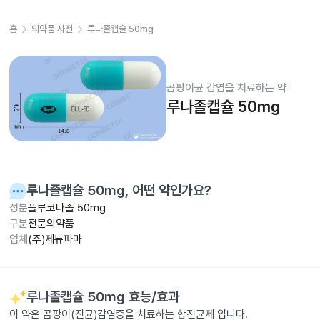
홈
의약품 사전
루나졸캡슐 50mg
곰팡이균 감염을 치료하는 약
루나졸캡슐 50mg
루나졸캡슐 50mg
, 어떤 약인가요?
성분
플루코나졸 50mg
구분
전문의약품
업체
(주)제뉴파마
루나졸캡슐 50mg
효능/효과
이 약은 곰팡이(진균)감염증을 치료하는 항진균제 입니다.