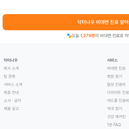
닥터나우 비대면 진료 알
오늘
1,379명
이 비대면 진료로 
닥터나우
서비스
회사 소개
비대면 진료
팀 문화
병원 찾기
서비스 소개
탈모 진료비
제휴 안내
다이어트 진
소식 · 공지
여드름 진료비
채용 공고
약국 찾기
건강 매거진
1분 FAQ