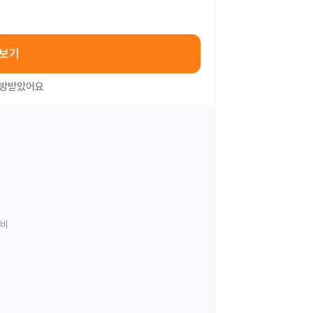
아보기
처방받았어요
료비