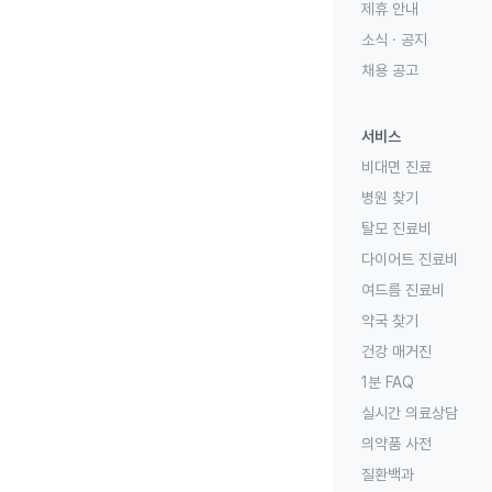
제휴 안내
소식 · 공지
채용 공고
서비스
비대면 진료
병원 찾기
탈모 진료비
다이어트 진료비
여드름 진료비
약국 찾기
건강 매거진
1분 FAQ
실시간 의료상담
의약품 사전
질환백과