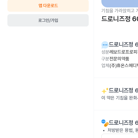
앱 다운로드
기침을 가라앉히고 
드로니즈정 6
로그인/가입
드로니즈정 
성분
레보드로프로피진
구분
전문의약품
업체
(주)휴온스메디
드로니즈정 
이 약은 기침을 완화
드로니즈정 
처방받은 용법, 