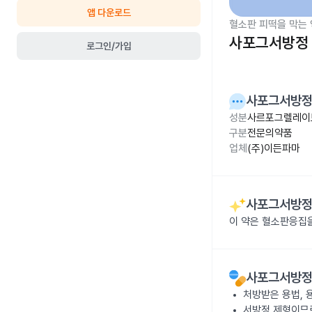
앱 다운로드
혈소판 피떡을 막는 
사포그서방정 
로그인/가입
사포그서방정
성분
사르포그렐레이트
구분
전문의약품
업체
(주)이든파마
사포그서방정
이 약은 혈소판응집
사포그서방정
처방받은 용법, 
서방정 제형이므