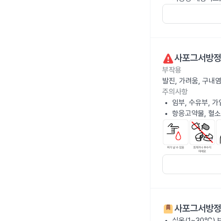
사포그서방정
부작용
발진, 가려움, 구내
주의사항
임부, 수유부, 
항응고약물, 혈소
사포그서방정
실온(1~30℃)