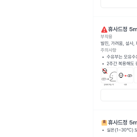
휴사드정 5
부작용
발진, 가려움, 설사
주의사항
수유부는 모유수
2주간 복용해도 
휴사드정 5
실온(1~30℃)