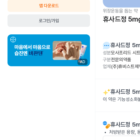
앱 다운로드
위장운동을 돕는 약
휴사드정 5m
로그인/가입
휴사드정 5
성분
모사프리드 시트
구분
전문의약품
AD
업체
(주)휴비스트제
휴사드정 5
이 약은 기능성소화
휴사드정 5
처방받은 용량, 