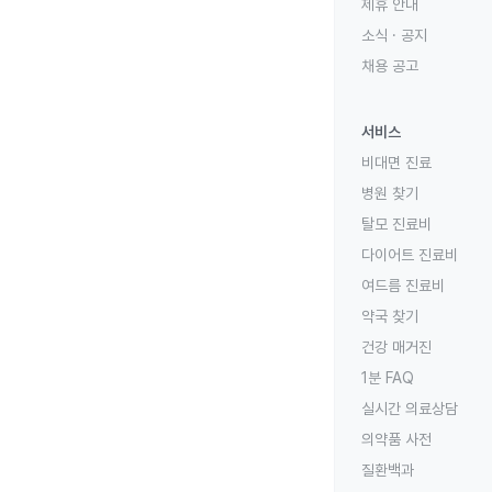
제휴 안내
소식 · 공지
채용 공고
서비스
비대면 진료
병원 찾기
탈모 진료비
다이어트 진료비
여드름 진료비
약국 찾기
건강 매거진
1분 FAQ
실시간 의료상담
의약품 사전
질환백과