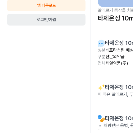
앱 다운로드
알레르기 증상을 치
타제온정 10
로그인/가입
타제온정 10
성분
베포타스틴 베실
구분
전문의약품
업체
제일약품(주)
타제온정 10
이 약은 알레르기, 
타제온정 10
처방받은 용법, 