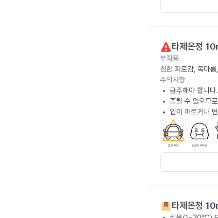
타제온정 10
부작용
심한 피로감, 목마름
주의사항
금주해야 합니다.
졸릴 수 있으므로
입이 마르거나 변
타제온정 10
실온(1~30℃)