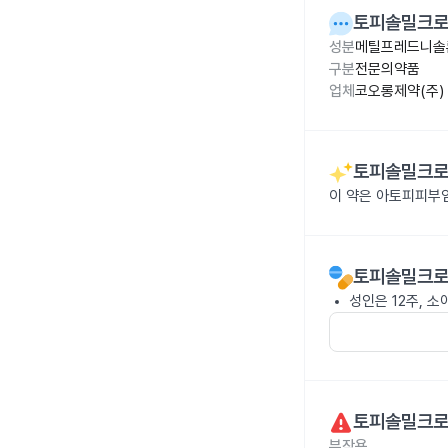
토피솔밀크로
성분
메틸프레드니솔론
구분
전문의약품
업체
코오롱제약(주)
토피솔밀크로
이 약은 아토피피부
토피솔밀크로
성인은 12주, 
토피솔밀크로
부작용