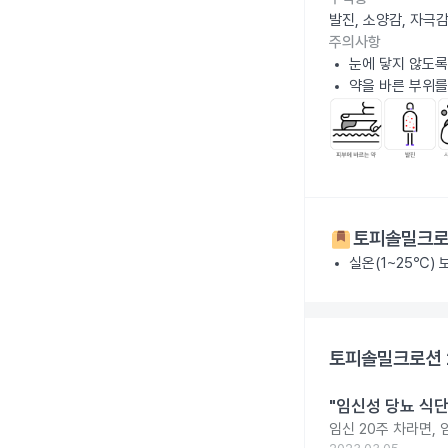
발진, 소양감, 자극
주의사항
눈에 닿지 않도록
약을 바른 부위를
토피솔밀크로
실온(1~25℃)
토피솔밀크로션 
"임신성 당뇨 식단
임신 20주 차라면,