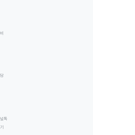
료비
상담
널톡
하기