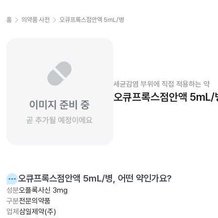
홈
의약품 사전
오큐프록스점안액 5mL/병
세균감염 부위에 직접 적용하는 약
오큐프록스점안액 5mL/
오큐프록스점안액 5mL/병
, 어떤 약인가요?
성분
오플록사신 3mg
구분
전문의약품
업체
삼일제약(주)