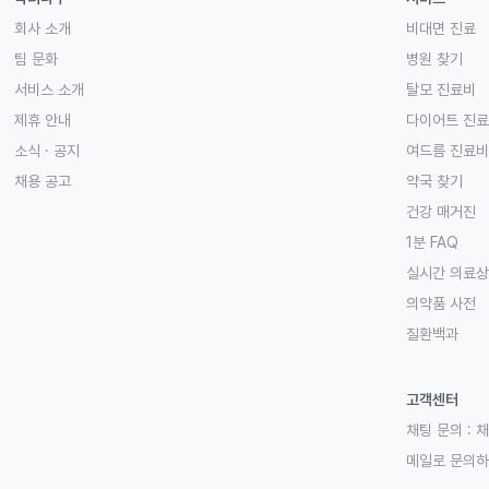
회사 소개
비대면 진료
팀 문화
병원 찾기
서비스 소개
탈모 진료비
제휴 안내
다이어트 진
소식 · 공지
여드름 진료비
채용 공고
약국 찾기
건강 매거진
1분 FAQ
실시간 의료
의약품 사전
질환백과
고객센터
채팅 문의 :
채
메일로 문의